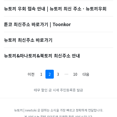
뉴토끼 우회 접속 안내 | 뉴토끼 최신 주소 · 뉴토끼우회
툰코 최신주소 바로가기 | Toonkor
뉴토끼 최신주소 바로가기
뉴토끼&마나토끼&북토끼 최신주소 안내
이전
1
2
3
…
10
다음
테무 할인
금 시세
주민등록증 발급
뉴토끼 | newtoki 은 원하는 소식을 가장 빠르고 정확하게 전달합니다.
본 서비스는 포털 사이트와 무관한 독립 서비스입니다.