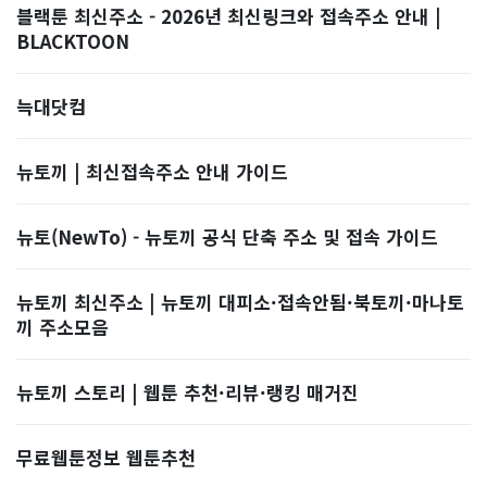
블랙툰 최신주소 - 2026년 최신링크와 접속주소 안내 |
BLACKTOON
늑대닷컴
뉴토끼 | 최신접속주소 안내 가이드
뉴토(NewTo) - 뉴토끼 공식 단축 주소 및 접속 가이드
뉴토끼 최신주소 | 뉴토끼 대피소·접속안됨·북토끼·마나토
끼 주소모음
뉴토끼 스토리 | 웹툰 추천·리뷰·랭킹 매거진
무료웹툰정보 웹툰추천