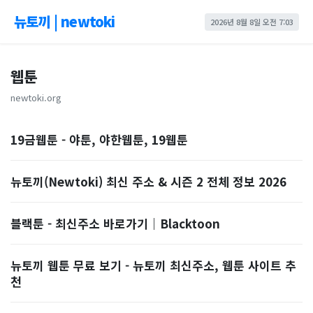
뉴토끼 | newtoki
2026년 8월 8일 오전 7:03
웹툰
newtoki.org
19금웹툰 - 야툰, 야한웹툰, 19웹툰
뉴토끼(Newtoki) 최신 주소 & 시즌 2 전체 정보 2026
블랙툰 - 최신주소 바로가기｜Blacktoon
뉴토끼 웹툰 무료 보기 - 뉴토끼 최신주소, 웹툰 사이트 추
천