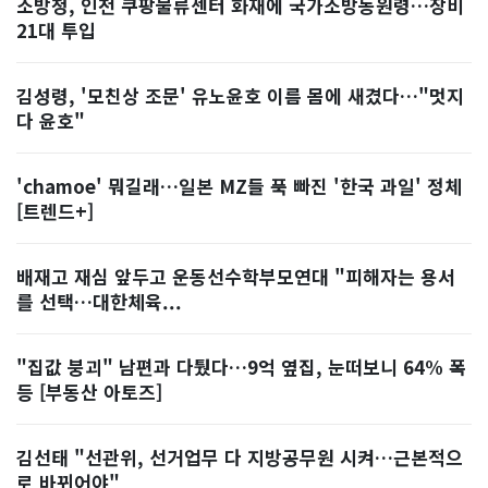
소방청, 인천 쿠팡물류센터 화재에 국가소방동원령…장비
21대 투입
김성령, '모친상 조문' 유노윤호 이름 몸에 새겼다…"멋지
다 윤호"
'chamoe' 뭐길래…일본 MZ들 푹 빠진 '한국 과일' 정체
[트렌드+]
배재고 재심 앞두고 운동선수학부모연대 "피해자는 용서
를 선택…대한체육...
"집값 붕괴" 남편과 다퉜다…9억 옆집, 눈떠보니 64% 폭
등 [부동산 아토즈]
김선태 "선관위, 선거업무 다 지방공무원 시켜…근본적으
로 바뀌어야"