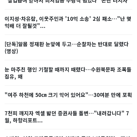
"실업급여 받아서 최저임금 수령액 넘었다" 논란 터지자
이지성·차유람, 이웃주민과 '10억 소송' 2심 패소…"난 몇
억배 더 잘될것"...
[단독]알몸 정재환 눈앞에 두고…순찰차는 반대로 달렸다
(영상)
눈 마주친 행인 기절할 때까지 때렸다…수원북문파 조폭들
집유, 왜
"여주 하천에 50㎝ 크기 악어 있어요"…30여분 만에 포획
7천피 깨지자 엑셀 밟던 증권사들 돌변…"내려갑니다" 7
월, 하향리포트...