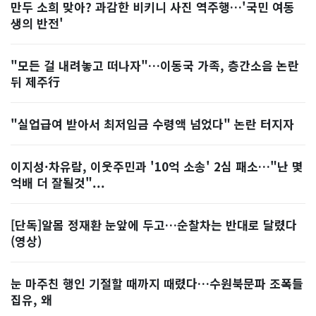
만두 소희 맞아? 과감한 비키니 사진 역주행…'국민 여동
생의 반전'
"모든 걸 내려놓고 떠나자"…이동국 가족, 층간소음 논란
뒤 제주行
"실업급여 받아서 최저임금 수령액 넘었다" 논란 터지자
이지성·차유람, 이웃주민과 '10억 소송' 2심 패소…"난 몇
억배 더 잘될것"...
[단독]알몸 정재환 눈앞에 두고…순찰차는 반대로 달렸다
(영상)
눈 마주친 행인 기절할 때까지 때렸다…수원북문파 조폭들
집유, 왜