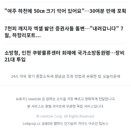
"여주 하천에 50㎝ 크기 악어 있어요"…30여분 만에 포획
7천피 깨지자 엑셀 밟던 증권사들 돌변…"내려갑니다" 7
월, 하향리포트...
소방청, 인천 쿠팡물류센터 화재에 국가소방동원령…장비
21대 투입
24시 약국 찾기
종합소득세 환급금 조회 방법과 유용한 팁
오늘의운세
뉴토끼 | newtoki 은 원하는 소식을 가장 빠르고 정확하게 전달합니다.
본 서비스는 포털 사이트와 무관한 독립 서비스입니다.
© newtoki Corp. All Rights Reserved.
Linkpop.cc
금융DB
웹하드 인기순위 가이드
이슈인
팁뉴스