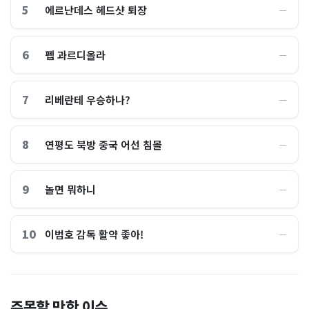
5
에르난데스 헤드샷 퇴장
―
6
펩 과르디올라
―
7
리베란테 우승하나?
―
8
연평도 북방 중국 어선 침몰
―
9
놀면 뭐하니
―
10
이범호 감독 활약 좋아!
―
홈플러스, 2000억원으로 '시
“제헌절이 코스피 살렸다”…
주목할 만한 이슈