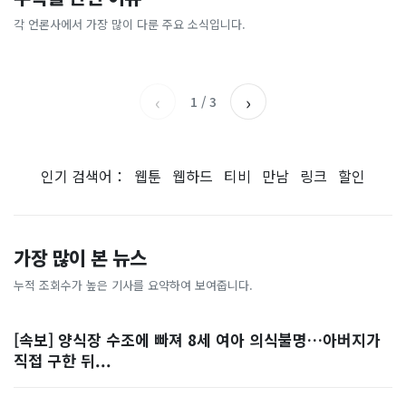
[날씨] 오늘 밤 또 내린다...내
파크골프 시장, 일제 독점 깨
간'을 샀다
국내증시 휴장에 개미들 안도,
륙 중심 최대 150mm
졌다...국산 53개 중소기업이
왜?
각 언론사에서 가장 많이 다룬 주요 소식입니다.
비즈워치
매일경제
시장 절반 차지
YTN
조선일보
‹
›
1
/
3
인기 검색어：
웹툰
웹하드
티비
만남
링크
할인
가장 많이 본 뉴스
누적 조회수가 높은 기사를 요약하여 보여줍니다.
[속보] 양식장 수조에 빠져 8세 여아 의식불명…아버지가
직접 구한 뒤...