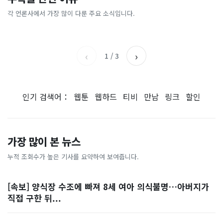
[날씨] 오늘 밤 또 내린다...내
파크골프 시장, 일제 독점 깨
간'을 샀다
국내증시 휴장에 개미들 안도,
륙 중심 최대 150mm
졌다...국산 53개 중소기업이
왜?
각 언론사에서 가장 많이 다룬 주요 소식입니다.
비즈워치
매일경제
시장 절반 차지
YTN
조선일보
‹
›
1
/
3
인기 검색어：
웹툰
웹하드
티비
만남
링크
할인
가장 많이 본 뉴스
누적 조회수가 높은 기사를 요약하여 보여줍니다.
[속보] 양식장 수조에 빠져 8세 여아 의식불명…아버지가
직접 구한 뒤...