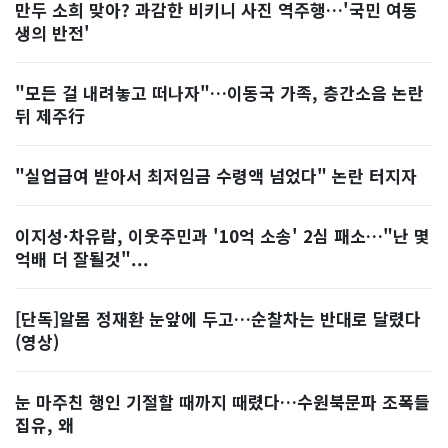
만두 소희 맞아? 과감한 비키니 사진 역주행…'국민 여동
생의 반전'
"모든 걸 내려놓고 떠나자"…이동국 가족, 층간소음 논란
뒤 제주行
"실업급여 받아서 최저임금 수령액 넘었다" 논란 터지자
이지성·차유람, 이웃주민과 '10억 소송' 2심 패소…"난 몇
억배 더 잘될것"...
[단독]알몸 정재환 눈앞에 두고…순찰차는 반대로 달렸다
(영상)
눈 마주친 행인 기절할 때까지 때렸다…수원북문파 조폭들
집유, 왜