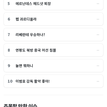
5
에르난데스 헤드샷 퇴장
―
6
펩 과르디올라
―
7
리베란테 우승하나?
―
8
연평도 북방 중국 어선 침몰
―
9
놀면 뭐하니
―
10
이범호 감독 활약 좋아!
―
홈플러스, 2000억원으로 '시
“제헌절이 코스피 살렸다”…
주목할 만한 이슈