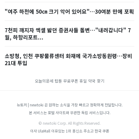
"여주 하천에 50㎝ 크기 악어 있어요"…30여분 만에 포획
7천피 깨지자 엑셀 밟던 증권사들 돌변…"내려갑니다" 7
월, 하향리포트...
소방청, 인천 쿠팡물류센터 화재에 국가소방동원령…장비
21대 투입
오늘의운세
탑툰 무료쿠폰
휴일 약국 찾기
뉴토끼 | newtoki 은 원하는 소식을 가장 빠르고 정확하게 전달합니다.
본 서비스는 포털 사이트와 무관한 독립 서비스입니다.
© newtoki Corp. All Rights Reserved.
이사
UlaMall
이유있는 1위 흥신소
주소고
한국 쿠폰